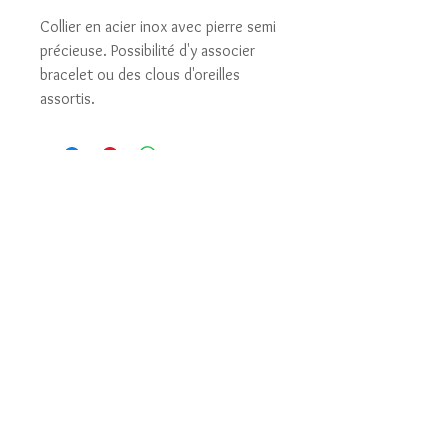
Collier en acier inox avec pierre semi
précieuse. Possibilité d'y associer
bracelet ou des clous d'oreilles
assortis.
Mentions légales
Conditions générales de vente
Copyright ©Kaimana 2019