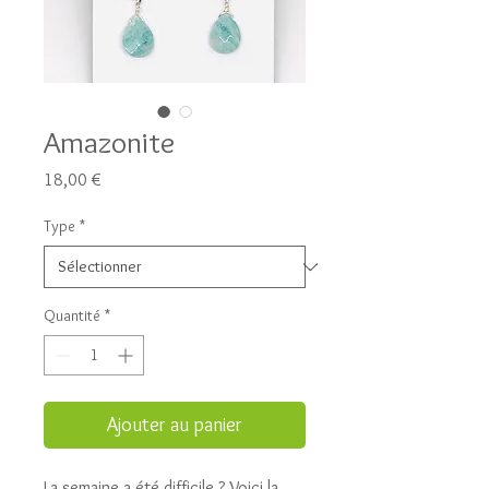
Amazonite
Prix
18,00 €
Type
*
Quantité
*
Ajouter au panier
La semaine a été difficile ? Voici la